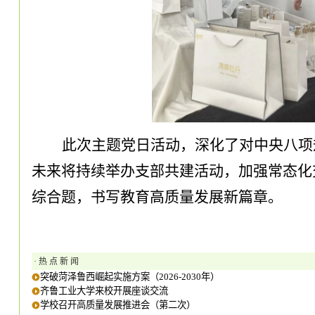
此次
主题党日
活动，深化了
对
中央八项
未来将
持续举办
支部共建活动，
加强
常态化
综合题，书
写教育高质量发展新篇章。
· 热 点 新 闻
突破菏泽鲁西崛起实施方案（2026-2030年）
齐鲁工业大学来校开展座谈交流
学校召开高质量发展推进会（第二次）