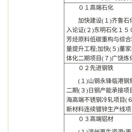
０１高端石化
加快建设
(１)齐鲁
入论证(２)东明石化１５
芳烃原料低碳重构与综合
量提升工程;加快(５)董
体化二期项目(７)广饶
０２先进钢铁
(１)山钢永锋临港钢
二期(３)日钢产能承接项
海高端不锈钢冷轧项目(６
新材料连续镀锌生产线项
０３高端铝材
(１)滨州再生资源(