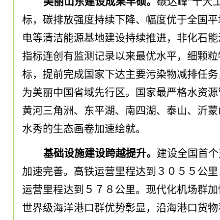
美丽山东建设成果丰硕
。
碳达峰
“十大
标
，
碳排放强度持续下降、幅度优于全国平
电等清洁能源基地建设持续推进
，
非化石能
指标连创有监测记录以来最优水平
，
细颗粒
标
，
提前完成国家下达主要污染物减排任务
为美丽中国省域先行区
。
国家最严格水资源
黄河三角洲、东平湖、南四湖、泰山、沂蒙
水秀的生态画卷加速绘就
。
基础设施建设跨越提升
。
建设全国首个
加速完善
。
高铁运营里程达到３０５５公里
运营里程达到５７８公里
。
现代化机场群加
世界级海洋港口群优势彰显
，
沿海港口货物