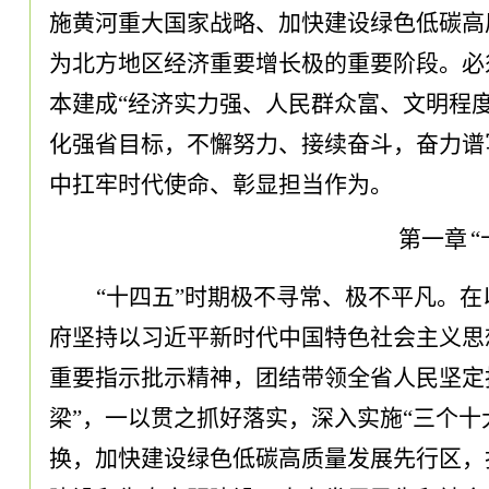
施黄河重大国家战略、加快建设绿色低碳高
为北方地区经济重要增长极的重要阶段
。
必
本建成
“经济实力强、人民群众富、文明程
化强省目标
，
不懈努力、接续奋斗
，
奋力谱
中扛牢时代使命、彰显担当作为
。
第一章
“十四五”时期极不寻常、极不平凡
。
在
府坚持以习近平新时代中国特色社会主义思
重要指示批示精神
，
团结带领全省人民坚定
梁”
，
一以贯之抓好落实
，
深入实施
“三个十
换
，
加快建设绿色低碳高质量发展先行区
，