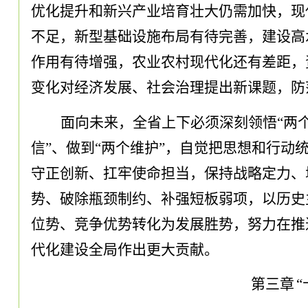
优化提升和新兴产业培育壮大仍需加快
，
现
不足
，
新型基础设施布局有待完善
，
建设高
作用有待增强
，
农业农村现代化还有差距
，
变化对经济发展、社会治理提出新课题
，
防
面向未来
，
全省上下必须深刻领悟
“两
信”、做到“两个维护”
，
自觉把思想和行动
守正创新、扛牢使命担当
，
保持战略定力、
势、破除瓶颈制约、补强短板弱项
，
以历史
位势、竞争优势转化为发展胜势
，
努力在推
代化建设全局作出更大贡献
。
第三章