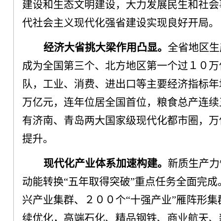
建设和生态文明建设
，
大力发展民生和社会
代社会主义现代化强省建设实现良好开局
。
经济大省挑大梁作用凸显
。
全省地区生
成为全国第三个、北方地区第一个过１０万
队
，
工业、消费、进出口等主要经济指标年
万亿元
，
连年位居全国首位
，
粮食总产连续
有济南、青岛两大国家级现代化都市圈
，
万
提升
。
现代化产业体系加速构建
。
新质生产力
动能转换
“五年取得突破”重点任务全面完成
兴产业集群、２００个
“十强产业”雁阵形集
续优化
，
高端石化、精品钢铁、商业航天、