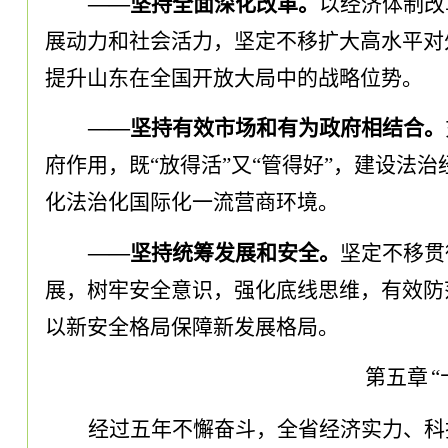
——坚持全面深化改革
。
以经济体制改
展动力和社会活力
，
坚定不移扩大高水平对
提升山东在全国开放大局中的战略位势
。
——坚持有效市场和有为政府相结合
。
府作用
，
既
“放得活”又“管得好”
，
建设法治
化法治化国际化一流营商环境
。
——坚持统筹发展和安全
。
坚定不移贯
展
，
树牢安全意识
，
强化底线思维
，
有效防
以新安全格局保障新发展格局
。
第五章
经过五年不懈奋斗
，
全省经济实力、科