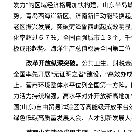
发力”的区域经济格局加快构建
，
山东半岛
势
，
青岛西海岸新区、济南新旧动能转换起
老区振兴发展
，
突破菏泽鲁西崛起成效明显
化率超过６７％
，
全国百强城市１３个
，
千
板成形起势
。
海洋生产总值稳居全国第二位
改革开放纵深突破
。
公共卫生、财税金
全国率先开展
“无证明之省”建设
，
“高效办
上
，
营商环境整体水平位列全国第一方阵
。
力活力持续增强
。
高水平对外开放新高地加
国(山东)自由贸易试验区等高能级开放平台
绿色低碳高质量发展大会、人才创新发展大