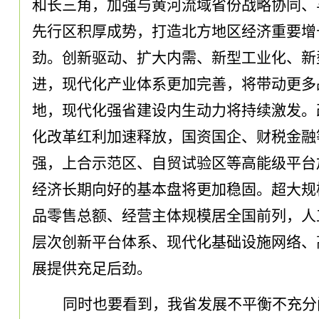
和长三角
，
加强与黄河流域省份战略协同、
先行区积厚成势
，
打造北方地区经济重要增
劲
。
创新驱动、扩大内需、新型工业化、新
进
，
现代化产业体系更加完善
，
将带动更多
地
，
现代化强省建设内生动力将持续激发
。
化改革红利加速释放
，
国资国企、财税金融
强
，
上合示范区、自贸试验区等高能级平台
经济长期向好的基本盘将更加稳固
。
超大规
品零售总额、经营主体规模居全国前列
，
人
层次创新平台体系、现代化基础设施网络、
展提供充足后劲
。
同时也要看到
，
我省发展不平衡不充分