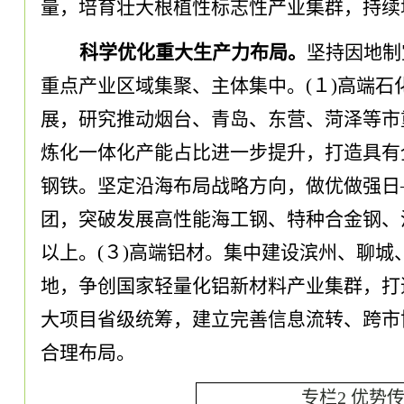
量
，
培育壮大根植性标志性产业集群
，
持续
科学优化重大生产力布局
。
坚持因地制
重点产业区域集聚、主体集中
。
(１)高端石
展
，
研究推动烟台、青岛、东营、菏泽等市
炼化一体化产能占比进一步提升
，
打造具有
钢铁
。
坚定沿海布局战略方向
，
做优做强日
团
，
突破发展高性能海工钢、特种合金钢、
以上
。
(３)高端铝材
。
集中建设滨州、聊城
地
，
争创国家轻量化铝新材料产业集群
，
打
大项目省级统筹
，
建立完善信息流转、跨市
合理布局
。
专栏
2
优势