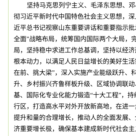
坚持马克思列宁主义、毛泽东思想、邓
彻习近平新时代中国特色社会主义思想
，
深
近平总书记视察山东重要讲话和重要指示批
全面”战略布局
，
统筹国内国际两个大局
，
局
，
坚持稳中求进工作总基调
，
坚持以经济
根本动力
，
以满足人民日益增长的美好生活
在前、挑大梁”
，
深入实施产业能级跃升、
升、乡村振兴齐鲁样板升级、区域协调联动
基、国际化专业化能力锻造
“十大工程”
，
持
行区
，
打造高水平对外开放新高地
，
在进一
提升和量的合理增长
，
推动人的全面发展、
济重要增长极
，
确保基本建成新时代社会主