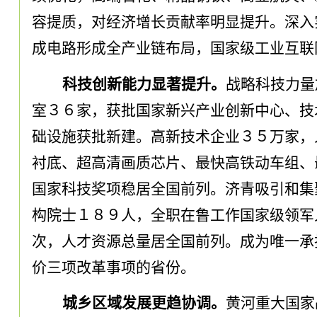
容提质
，
对经济增长贡献率明显提升
。
深入
成电路形成全产业链布局
，
国家级工业互联
科技创新能力显著提升
。
战略科技力量
室３６家
，
获批国家新兴产业创新中心、技
础设施获批新建
。
高新技术企业３５万家
，
衬底、超高清画质芯片、最快高铁动车组、
国家科技奖项稳居全国前列
。
济青吸引和集
构院士１８９人
，
全职在鲁工作国家级领军
次
，
人才资源总量居全国前列
。
成为唯一承
价三项改革事项的省份
。
城乡区域发展更趋协调
。
黄河重大国家