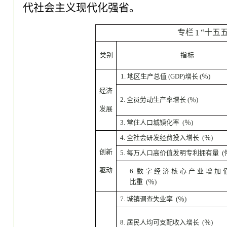
代社会主义现代化强省
。
专栏
“十五五
1
类别
指标
1. 地区生产总值 (GDP)增长 (％)
经济
2. 全员劳动生产率增长 (％)
发展
3. 常住人口城镇化率 (％)
4. 全社会研发经费投入增长 (％)
创新
5. 每万人口高价值发明专利拥有量 (
驱动
6. 数 字 经 济 核 心 产 业 增 加 
比重 (％)
7. 城镇调查失业率 (％)
8. 居民人均可支配收入增长 (％)