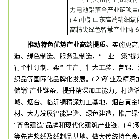
力电池铝箔全产业链项目
(４)中铝山东高端精细氧
高精尖绿色智慧产业园(
推动特色优势产业高端提质
。
实施更高
造、绿色制造、服务型制造
，
“一业一策”
行个性订制、柔性生产
，
壮大工装、鲁锦、
织品等国际化品牌化发展
。
(２)矿业及精深
储销”产业链条
，
提升精深加工能力
，
打造
城、烟台、临沂铜精深加工基地
，
烟台黄金
材
。
大力发展智能建造、绿色建造
，
推广绿
“齐鲁建造”品牌和现代化建筑产业链
。
(４
等先进浆纸及纸制品基地
。
做大传统特色食