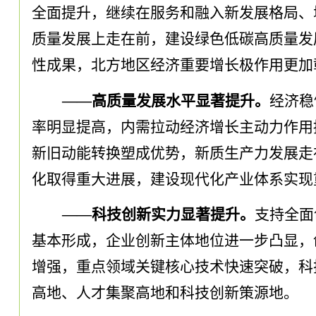
全面提升
，
继续在服务和融入新发展格局、
质量发展上走在前
，
建设绿色低碳高质量发
性成果
，
北方地区经济重要增长极作用更加
——高质量发展水平显著提升
。
经济稳
率明显提高
，
内需拉动经济增长主动力作用
新旧动能转换塑成优势
，
新质生产力发展走
化取得重大进展
，
建设现代化产业体系实现
——科技创新实力显著提升
。
支持全面
基本形成
，
企业创新主体地位进一步凸显
，
增强
，
重点领域关键核心技术快速突破
，
科
高地、人才集聚高地和科技创新策源地
。