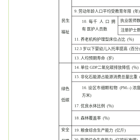
9. 劳动年龄人口平均受教育年限 (年)
民生
执业医师
10. 每千 人 口 拥
有 医护人员数
注册护士
福祉
11. 养老机构护理型床位占比 (％)
12.3 岁以下婴幼儿入托率提高 (百分
13. 人均预期寿命 (岁)
14. 单位 GDP二氧化碳排放降低 (％)
15. 非化石能源占能源消费总量比重 (
16. 设区市细颗粒物 (PM
) 浓
绿色
2.5
方米)
低碳
17. 优良水体比例 (％)
18. 森林覆盖率 (％)
安全
19. 粮食综合生产能力 (亿斤)
20. 能源综合生产能力 (亿吨标准煤)