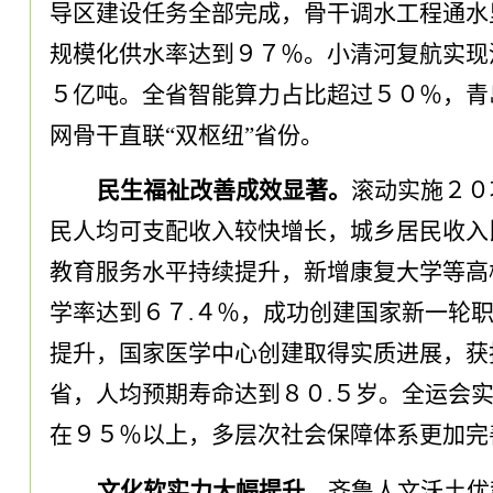
导区建设任务全部完成
，
骨干调水工程通水
规模化供水率达到９７％
。
小清河复航实现
５亿吨
。
全省智能算力占比超过５０％
，
青
网骨干直联
“双枢纽”省份
。
民生福祉改善成效显著
。
滚动实施２０
民人均可支配收入较快增长
，
城乡居民收入
教育服务水平持续提升
，
新增康复大学等高
学率达到６７
.
４％
，
成功创建国家新一轮
提升
，
国家医学中心创建取得实质进展
，
获
省
，
人均预期寿命达到８０
.
５岁
。
全运会
在９５％以上
，
多层次社会保障体系更加完
文化软实力大幅提升
。
齐鲁人文沃土优